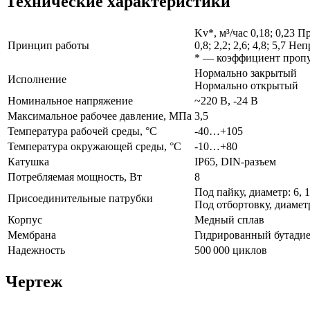
Технические характеристики
Kv*, м³/час 0,18; 0,23 
Принцип работы
0,8; 2,2; 2,6; 4,8; 5,7 Н
* — коэффициент пропу
Нормально закрытый
Исполнение
Нормально открытый
Номинальное напряжение
~220 В, -24 В
Максимальное рабочее давление, МПа
3,5
Температура рабочей среды, °С
-40…+105
Температура окружающей среды, °С
-10…+80
Катушка
IP65, DIN-разъем
Потребляемая мощность, Вт
8
Под пайку, диаметр: 6, 1
Присоединительные патрубки
Под отбортовку, диаметр: ⅜
Корпус
Медный сплав
Мембрана
Гидрированный бутади
Надежность
500 000 циклов
Чертеж