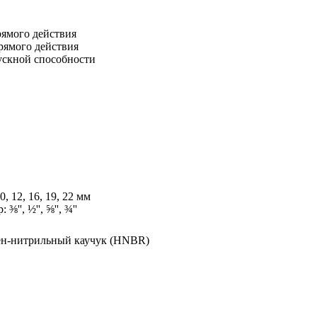
Прямого действия
епрямого действия
скной способности
0, 12, 16, 19, 22 мм
'', ½'', ⅝'', ¾''
ен-нитрильный каучук (HNBR)