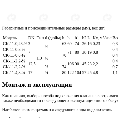
Габаритные и присоединительные размеры (мм), вес (кг)
Модель
DN
Тип
d (дюйм)
h
b
b1
b2
L
Kv, м3/час
Ве
СК-11-0,23-⅜
3
63
60
74
26
16
0,23
0,3
⅜
СК-11-0,8-⅜
0,4
7
71
80
30
19
0,8
СК-11-0,8-½
70
0,4
НЗ
½
СК-11-2,2-½
0,4
12,5
106
90
45
23
2,2
СК-11-2,2-⅝
⅝
74
0,7
СК-11-4,8-¾
17
¾
80
122
104
57
25
4,8
1,1
Монтаж и эксплуатация
Как правило, выбор способа подключения клапана электромагни
также необходимости последующего эксплуатационного обсл
Наиболее часто встречаются следующие виды подключения: