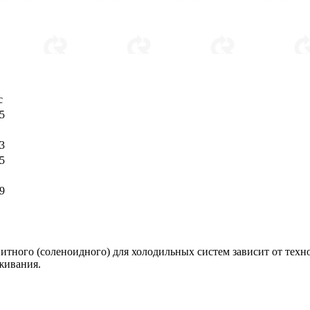
с
5
3
5
9
тного (соленоидного) для холодильных систем зависит от техно
уживания.