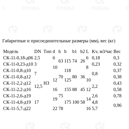
Габаритные и присоединительные размеры (мм), вес (кг)
Модель
DN
Тип
d
h
b
b1
b2
L
Kv, м3/час
Вес
СК-11-0,18-д06
2,5
6
6
0,18
0,3
63
115
74
26
СК-11-0,23-д10
3
0,23
0,32
10
8
СК-11-0,8-д10
118
0,37
7
0,8
СК-11-0,8-д12
70
80
36
0,38
12
125
10
СК-11-2,2-д12
НЗ
0,43
12,5
2,2
СК-11-2,2-д16
16
155
88
45
12
0,58
СК-11-2,6-д19
75
2,6
0,78
19
14
СК-11-4,8-д19
17
175
100
58
4,8
0,96
СК-11-5,7-д22
22
78
16
5,7