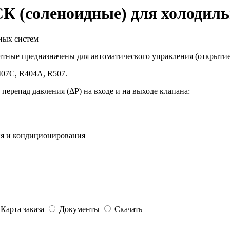
 (соле­но­ид­ные) для хо­ло­диль
ные предназначены для автоматического управления (открытие
07C, R404A, R507.
ерепад давления (ΔР) на входе и на выходе клапана:
я и кондиционирования
Карта заказа
Документы
Скачать