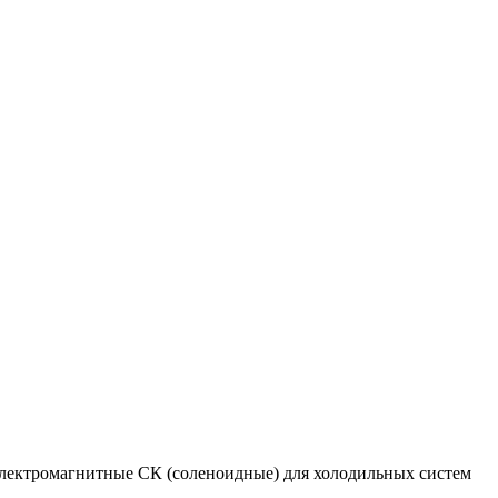
ктро­маг­нит­ные СК (соле­но­ид­ные) для хо­ло­диль­ных сис­тем