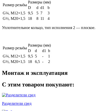
Размеры (мм)
Размер резьбы
D
d
d1
b
G¼, M12×1,5
9,5
5
7
3
G½, M20×1,5
18
8
11
4
Уплотнительное кольцо, тип исполнения 2 — плоское.
Размеры (мм)
Размер резьбы
D
d
d1
b
G¼, M12×1,5
9,5
5
-
1
G½, M20×1,5
18
6,5
-
2
Монтаж и эксплуатация
С этим товаром покупают:
Разделители сред