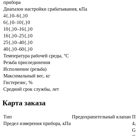
прибора
Диапазон настройки срабатывания, кПа
4{,}0–6{,}0
6{,}0–10{,}0
10{,}0–16{,}0
16{,}0–25{,}0
25{,}0–40{,}0
40{,}0–60{,}0
Температура рабочей среды, °С
Резьба присоединения
Исполнение (резьба)
Максимальный вес, кг
Гистерезис, %
Средний срок службы, лет
Карта заказа
Тип
Предохранительный клапан
П
Предел измерения прибора, кПа
4,
G