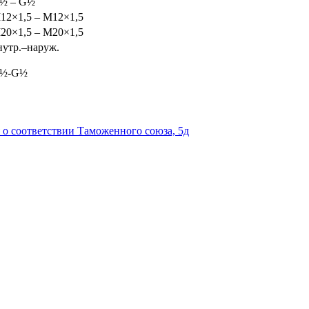
½ – G½
12×1,5 – M12×1,5
20×1,5 – M20×1,5
нутр.–наруж.
G½-G½
 о соответствии Таможенного союза, 5д