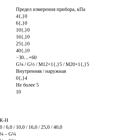
Предел измерения прибора, кПа
4{,}0
6{,}0
10{,}0
16{,}0
25{,}0
40{,}0
−30…+60
G¼ / G½ / M12×1{,}5 / M20×1{,}5
Внутренняя / наружная
0{,}4
Не более 5
10
К-Н
0 / 6,0 / 10,0 / 16,0 / 25,0 / 40,0
¼ – G¼