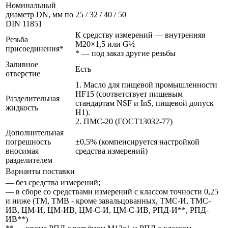
Номинальный
диаметр DN, мм по
25 / 32 / 40 / 50
DIN 11851
К средству измерений — внутренняя
Резьба
M20×1,5 или G½
присоединения*
* — под заказ другие резьбы
Заливное
Есть
отверстие
1. Масло для пищевой промышленности
HF15 (соответствует пищевым
Разделительная
стандартам NSF и InS, пищевой допуск
жидкость
H1).
2. ПМС-20 (ГОСТ13032-77)
Дополнительная
погрешность
±0,5% (компенсируется настройкой
вносимая
средства измерений)
разделителем
Варианты поставки
— без средства измерений;
— в сборе со средствами измерений с классом точности 0,25
и ниже (ТМ, ТМВ - кроме завальцованных, ТМС-И, ТМС-
ИВ, ЦМ-И, ЦМ-ИВ, ЦМ-С-И, ЦМ-С-ИВ, РПД-И**, РПД-
ИВ**)