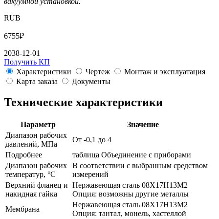
вакуумной установкой.
RUB
6755
₽
2038-12-01
Получить КП
Характеристики
Чертеж
Монтаж и эксплуатация
Карта заказа
Документы
Технические характеристики
Параметр
Значение
Диапазон рабочих
От -0,1 до 4
давлений, МПа
Подробнее
таблица Объединение с приборами
Диапазон рабочих
В соответствии с выбранным средством
температур, °C
измерений
Верхний фланец и
Нержавеющая сталь 08Х17Н13М2
накидная гайка
Опция: возможны другие металлы
Нержавеющая сталь 08Х17Н13М2
Мембрана
Опция: тантал, монель, хастеллой