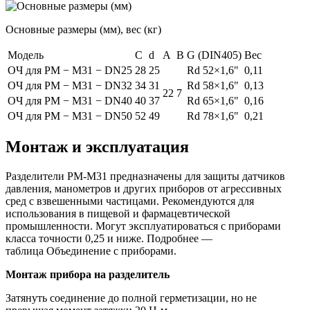
Основные размеры (мм), вес (кг)
Модель
C
d
A
B
G (DIN405)
Вес
ОЧ для РМ − М31 − DN25
28
25
Rd 52×1,6"
0,11
ОЧ для РМ − М31 − DN32
34
31
Rd 58×1,6"
0,13
22
7
ОЧ для РМ − М31 − DN40
40
37
Rd 65×1,6"
0,16
ОЧ для РМ − М31 − DN50
52
49
Rd 78×1,6"
0,21
Монтаж и эксплуатация
Разделители РМ-М31 предназначены для защиты датчиков
давления, манометров и других приборов от агрессивных
сред с взвешенными частицами. Рекомендуются для
использования в пищевой и фармацевтической
промышленности. Могут эксплуатироваться с приборами
класса точности 0,25 и ниже. Подробнее —
таблица Объединение с приборами.
Монтаж прибора на разделитель
Затянуть соединение до полной герметизации, но не