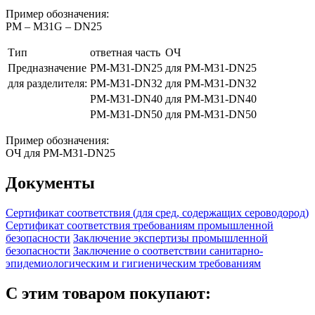
Пример обозначения:
РМ – M31G – DN25
Тип
ответная часть
ОЧ
Предназначение
РМ-М31-DN25
для РМ-М31-DN25
для разделителя:
РМ-М31-DN32
для РМ-М31-DN32
РМ-М31-DN40
для РМ-М31-DN40
РМ-М31-DN50
для РМ-М31-DN50
Пример обозначения:
ОЧ для РМ-М31-DN25
Документы
Сертификат соответствия (для сред, содержащих сероводород)
Сертификат соответствия требованиям промышленной
безопасности
Заключение экспертизы промышленной
безопасности
Заключение о соответствии санитарно-
эпидемиологическим и гигиеническим требованиям
С этим товаром покупают: