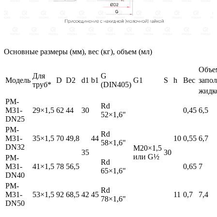
Основные размеры (мм), вес (кг), объем (мл)
Объе
Для
G
Модель
D
D2
d1
b1
G1
S
h
Вес
запол
труб*
(DIN405)
жидк
РМ-
Rd
M31-
29×1,5
62
44
30
0,45
6,5
52×1,6"
DN25
РМ-
Rd
M31-
35×1,5
70
49,8
44
10
0,55
6,7
58×1,6"
DN32
M20×1,5
35
30
или G½
РМ-
Rd
M31-
41×1,5
78
56,5
0,65
7
65×1,6"
DN40
РМ-
Rd
M31-
53×1,5
92
68,5
42
45
11
0,7
7,4
78×1,6"
DN50