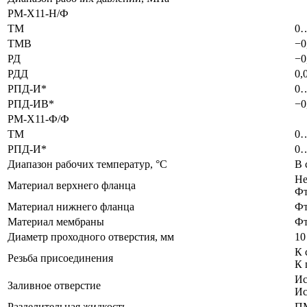
РМ-Х11-Н/Ф
ТМ
0…0
ТМВ
−0
РД
−0
РДД
0,
РПД-И*
0…0
РПД-ИВ*
−0
РМ-Х11-Ф/Ф
ТМ
0…0
РПД-И*
0…0
Диапазон рабочих температур, °C
В 
Не
Материал верхнего фланца
Фт
Материал нижнего фланца
Фт
Материал мембраны
Фт
Диаметр проходного отверстия, мм
10
К 
Резьба присоединения
К 
Ис
Заливное отверстие
Ис
Разделительная жидкость
ПМ