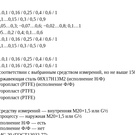
,1 / 0,16 / 0,25 / 0,4 / 0,6 / 1
,1…0,15 / 0,3 / 0,5 / 0,9
,05…0,3; −0,07…0,6; −0,02…0,8; 0,1…1
05…0,2 / 0,4; 0,1…0,6
,1 / 0,16 / 0,25 / 0,4 / 0,6 / 1
,1…0,15 / 0,3 / 0,5 / 0,9
,1 / 0,16 / 0,25 / 0,4 / 0,6 / 1
,1 / 0,16 / 0,25 / 0,4 / 0,6 / 1
соответствии с выбранным средством измерений, но не выше 15
ржавеющая сталь 08Х17Н13М2 (исполнение Н/Ф)
оропласт (PTFE) (исполнение Ф/Ф)
оропласт (PTFE)
оропласт (PTFE)
средству измерений — внутренняя M20×1,5 или G½
процессу — наружная М20×1,5 или G½
полнение Н/Ф — есть
полнение Ф/Ф — нет
С-20 (ГОСТ13032-77)