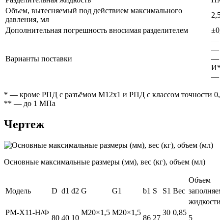
Объем, вытесняемый под действием максимального
2,
давления, мл
Дополнительная погрешность вносимая разделителем
±0
— 
— 
Варианты поставки
— 
И*
— 
* — кроме РПД с разъёмом М12х1 и РПД с классом точности 0
** — до 1 МПа
Чертеж
Основные максимальные размеры (мм), вес (кг), объем (мл)
Объем
Модель
D
d1
d2
G
G1
b1
S
S1
Вес
заполняе
жидкост
РМ-Х11-Н/Ф
M20×1,5
M20×1,5
30
0,85
80
40
10
86
27
5