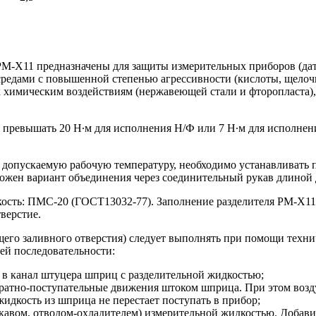
-Х11 предназначены для защиты измерительных приборов (датчи
едами с повышенной степенью агрессивности (кислоты, щелочи 
 химическим воздействиям (нержавеющей стали и фторопласта),
н превышать 20 Н∙м для исполнения Н/Ф или 7 Н∙м для исполнен
допускаемую рабочую температуру, необходимо устанавливать п
ожен вариант объединения через соединительный рукав длиной 
кость: ПМС-20 (ГОСТ13032-77). Заполнение разделителя РМ-Х11
верстие.
го заливного отверстия) следует выполнять при помощи техниче
ей последовательности:
 в канал штуцера шприц с разделительной жидкостью;
ратно-поступательные движения штоком шприца. При этом воздух
жидкость из шприца не перестает поступать в прибор;
укавом, отводом-охладителем) измерительной жидкостью. Добавит