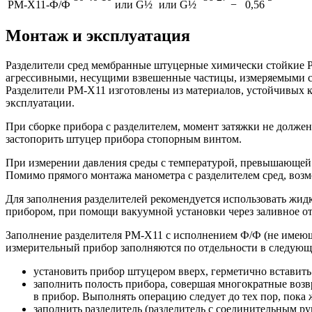
РМ-Х11-Ф/Ф
или G½
или G½
−
0,56
Монтаж и эксплуатация
Разделители сред мембранные штуцерные химически стойкие РМ
агрессивными, несущими взвешенные частицы, измеряемыми ср
Разделители РМ-Х11 изготовлены из материалов, устойчивых к
эксплуатации.
При сборке прибора с разделителем, момент затяжки не долже
застопорить штуцер прибора стопорным винтом.
При измерении давления среды с температурой, превышающей 
Помимо прямого монтажа манометра с разделителем сред, возм
Для заполнения разделителей рекомендуется использовать жид
прибором, при помощи вакуумной установки через заливное от
Заполнение разделителя РМ-Х11 с исполнением Ф/Ф (не имеюще
измерительный прибор заполняются по отдельности в следующ
установить прибор штуцером вверх, герметично вставить
заполнить полость прибора, совершая многократные возв
в прибор. Выполнять операцию следует до тех пор, пока 
заполнить разделитель (разделитель с соединительным р