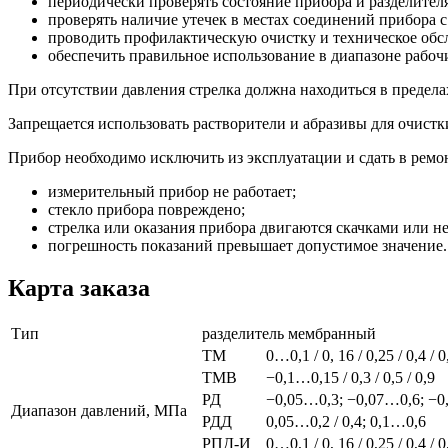
периодически проверять состояние прибора и разделителя
проверять наличие утечек в местах соединений прибора с
проводить профилактическую очистку и техническое обс
обеспечить правильное использование в диапазоне рабочи
При отсутствии давления стрелка должна находиться в пределах
Запрещается использовать растворители и абразивы для очистк
Прибор необходимо исключить из эксплуатации и сдать в ремонт
измерительный прибор не работает;
стекло прибора повреждено;
стрелка или оказания прибора двигаются скачками или не
погрешность показаний превышает допустимое значение.
Карта заказа
Тип
разделитель мембранный
ТМ
0…0,1 / 0, 16 / 0,25 / 0,4 / 0
ТМВ
−0,1…0,15 / 0,3 / 0,5 / 0,9
РД
−0,05…0,3; −0,07…0,6; −0
Диапазон давлений, МПа
РДД
0,05…0,2 / 0,4; 0,1…0,6
РПД-И
0…0,1 / 0, 16 / 0,25 / 0,4 / 0