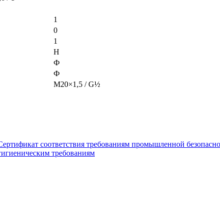
1
0
1
Н
Ф
Ф
М20×1,5 / G½
Сертификат соответствия требованиям промышленной безопасн
 гигиеническим требованиям