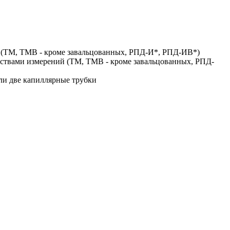
же (ТМ, ТМВ - кроме завальцованных, РПД-И*, РПД-ИВ*)
средствами измерений (ТМ, ТМВ - кроме завальцованных, РПД-
или две капиллярные трубки