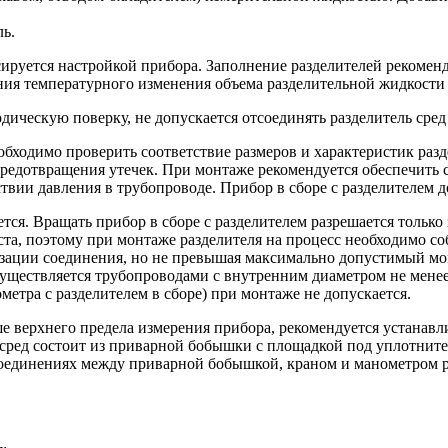
ь.
ируется настройкой прибора. Заполнение разделителей рекоменд
ия температурного изменения объема разделительной жидкости 
дическую поверку, не допускается отсоединять разделитель сред 
обходимо проверить соответствие размеров и характеристик раз
редотвращения утечек. При монтаже рекомендуется обеспечить 
твии давления в трубопроводе. Прибор в сборе с разделителем 
ся. Вращать прибор в сборе с разделителем разрешается только
а, поэтому при монтаже разделителя на процесс необходимо соб
изации соединения, но не превышая максимально допустимый мо
уществляется трубопроводами с внутренним диаметром не менее
метра с разделителем в сборе) при монтаже не допускается.
е верхнего предела измерения прибора, рекомендуется устанавл
 сред состоит из приварной бобышки с площадкой под уплотните
х соединениях между приварной бобышкой, краном и манометром