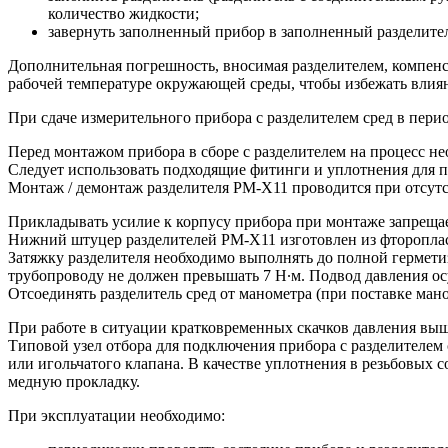
количество жидкости;
завернуть заполненный прибор в заполненный разделител
Дополнительная погрешность, вносимая разделителем, компенс
рабочей температуре окружающей среды, чтобы избежать влиян
При сдаче измерительного прибора с разделителем сред в перио
Перед монтажом прибора в сборе с разделителем на процесс не
Следует использовать подходящие фитинги и уплотнения для п
Монтаж / демонтаж разделителя РМ-Х11 проводится при отсутс
Прикладывать усилие к корпусу прибора при монтаже запрещает
Нижний штуцер разделителей РМ-Х11 изготовлен из фторопласт
Затяжку разделителя необходимо выполнять до полной гермет
трубопроводу не должен превышать 7 Н∙м. Подвод давления ос
Отсоединять разделитель сред от манометра (при поставке мано
При работе в ситуации кратковременных скачков давления выш
Типовой узел отбора для подключения прибора с разделителем
или игольчатого клапана. В качестве уплотнения в резьбовы
медную прокладку.
При эксплуатации необходимо: