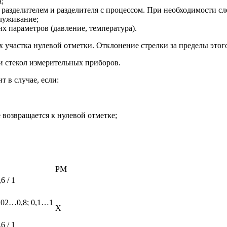
;
 разделителем и разделителя с процессом. При необходимости сл
луживание;
х параметров (давление, температура).
 участка нулевой отметки. Отклонение стрелки за пределы этого
и стекол измерительных приборов.
 в случае, если:
 возвращается к нулевой отметке;
РМ
,6 / 1
,02…0,8; 0,1…1
Х
,6 / 1